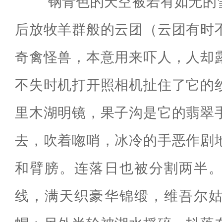
钢青色的天空被若有如无的雪
后放牧羊群般的云团（云团有时
奇禽怪兽，本意用来吓人，人却
不失时机打开照相机扯住了它的
里木湖明镜，果子沟是它的翡翠
去，吹着唿哨，冰冷的手恶作剧
和臂膀。连落日也被分割两半
线，满天织豪华锦缎，维吾尔