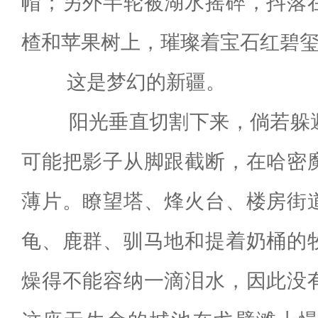
帽；另外半轮被湖水摇碎，抖落
楂和苹果树上，璀璨着宝石红碧
这是梦幻的新疆。
阳光垂直切割下来，倘若躲避
可能把影子从脚跟截断，在哈密
薄片。瞭望塔、烽火台、楼房街
龟、鹿群、驯马地和提着奶桶的
燥得不能容纳一滴泪水，因此没