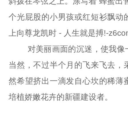
斜拨在琴弦之上。涂写着“蜂蜜出
个光屁股的小男孩或红短衫飘动
上向尊龙凯时 - 人生就是搏!-z6
对美丽画面的沉迷，使我像一
当然，不过半个月的飞来飞去，
然希望挤出一滴发自心坎的稀薄
培植娇嫩花卉的新疆建设者。