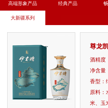
高端形象产品
经典产品
大新疆系列
尊龙
酒精度：
净含量：
香型：
原料：
米、玉