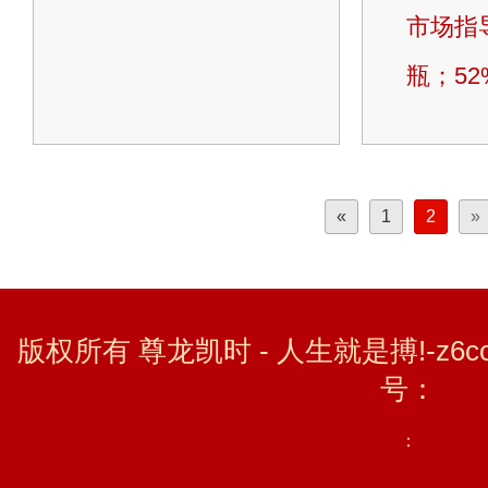
市场指导
瓶；52%
«
1
2
»
版权所有 尊龙凯时 - 人生就是搏!-z6c
号：
：